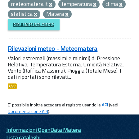
meteomatera.it
temperatura
clima
statistica
Matera
RISULTATO DEL FILTRO
Rilevazioni meteo - Meteomatera
Valori estremali (massimi e minimi) di Pressione
Relativa, Temperatura Esterna, Umidità Relativa,
Vento (Raffica Massima), Pioggia (Totale Mese). I
dati riportati sono rilevati...
CSV
E' possibile inoltre accedere al registro usando le
API
(vedi
Documentazione API
).
Informazioni OpenData Matera
Lista cataloghi