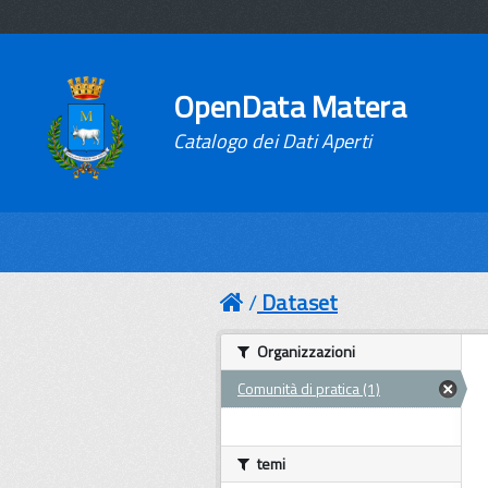
OpenData Matera
Catalogo dei Dati Aperti
Dataset
Organizzazioni
Comunità di pratica (1)
temi