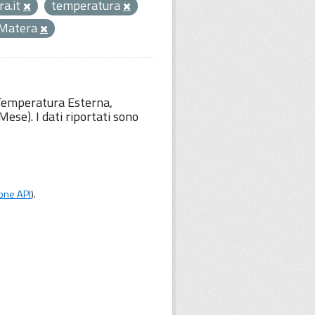
a.it
temperatura
Matera
 Temperatura Esterna,
ese). I dati riportati sono
one API
).