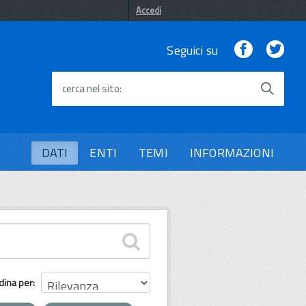
Accedi
Facebook
Twi
Seguici su
cerca nel sito
DATI
ENTI
TEMI
INFORMAZIONI
dina per