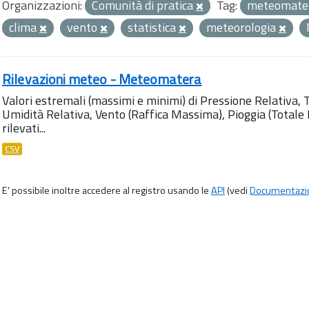
Organizzazioni:
Comunità di pratica
Tag:
meteomater
clima
vento
statistica
meteorologia
Rilevazioni meteo - Meteomatera
Valori estremali (massimi e minimi) di Pressione Relativa,
Umidità Relativa, Vento (Raffica Massima), Pioggia (Totale M
rilevati...
CSV
E' possibile inoltre accedere al registro usando le
API
(vedi
Documentazi