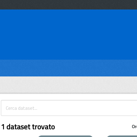
1 dataset trovato
Or