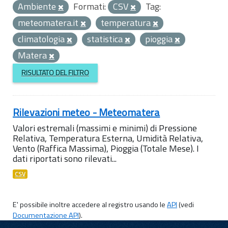
Ambiente
Formati:
CSV
Tag:
meteomatera.it
temperatura
climatologia
statistica
pioggia
Matera
RISULTATO DEL FILTRO
Rilevazioni meteo - Meteomatera
Valori estremali (massimi e minimi) di Pressione
Relativa, Temperatura Esterna, Umidità Relativa,
Vento (Raffica Massima), Pioggia (Totale Mese). I
dati riportati sono rilevati...
CSV
E' possibile inoltre accedere al registro usando le
API
(vedi
Documentazione API
).