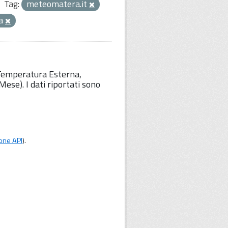
Tag:
meteomatera.it
ca
 Temperatura Esterna,
ese). I dati riportati sono
one API
).