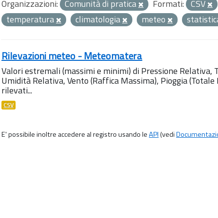
Organizzazioni:
Comunità di pratica
Formati:
CSV
temperatura
climatologia
meteo
statisti
Rilevazioni meteo - Meteomatera
Valori estremali (massimi e minimi) di Pressione Relativa,
Umidità Relativa, Vento (Raffica Massima), Pioggia (Totale M
rilevati...
CSV
E' possibile inoltre accedere al registro usando le
API
(vedi
Documentazi