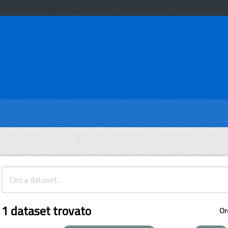
1 dataset trovato
Or