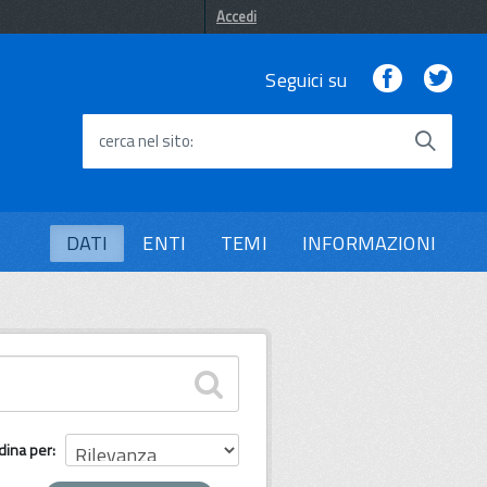
Accedi
Facebook
Twi
Seguici su
cerca nel sito
DATI
ENTI
TEMI
INFORMAZIONI
dina per