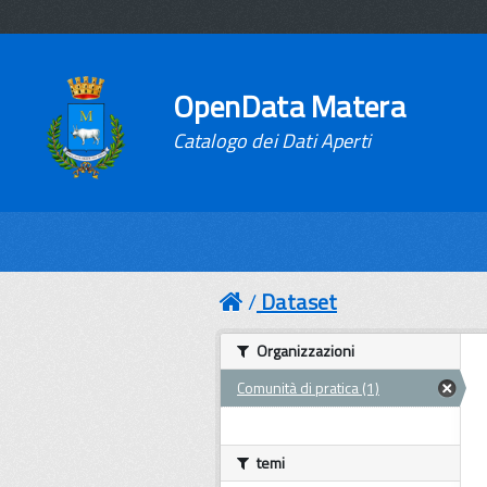
OpenData Matera
Catalogo dei Dati Aperti
Dataset
Organizzazioni
Comunità di pratica (1)
temi