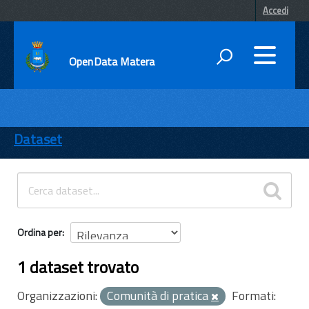
Accedi
OpenData Matera
DATI
ENTI
Dataset
TEMI
INFORMAZIONI
Ordina per
1 dataset trovato
Organizzazioni:
Comunità di pratica
Formati: