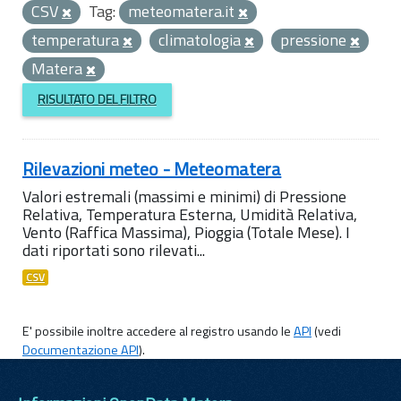
CSV
Tag:
meteomatera.it
temperatura
climatologia
pressione
Matera
RISULTATO DEL FILTRO
Rilevazioni meteo - Meteomatera
Valori estremali (massimi e minimi) di Pressione
Relativa, Temperatura Esterna, Umidità Relativa,
Vento (Raffica Massima), Pioggia (Totale Mese). I
dati riportati sono rilevati...
CSV
E' possibile inoltre accedere al registro usando le
API
(vedi
Documentazione API
).