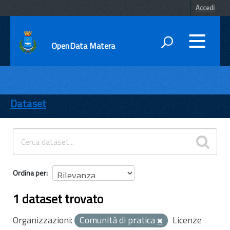
Accedi
OpenData Matera
DATI
ENTI
Dataset
TEMI
INFORMAZIONI
Ordina per
1 dataset trovato
Organizzazioni:
Comunità di pratica
Licenze