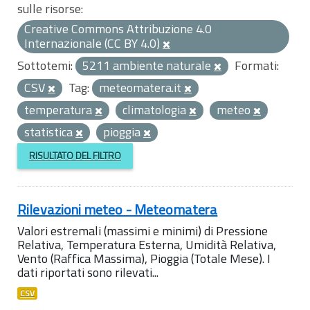
sulle risorse:
Creative Commons Attribuzione 4.0
Internazionale (CC BY 4.0)
Sottotemi:
5211 ambiente naturale
Formati:
CSV
Tag:
meteomatera.it
temperatura
climatologia
meteo
statistica
pioggia
RISULTATO DEL FILTRO
Rilevazioni meteo - Meteomatera
Valori estremali (massimi e minimi) di Pressione
Relativa, Temperatura Esterna, Umidità Relativa,
Vento (Raffica Massima), Pioggia (Totale Mese). I
dati riportati sono rilevati...
CSV