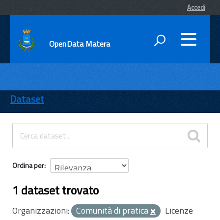
Accedi
OpenData Matera
DATI
ENTI
Dataset
TEMI
INFORMAZIONI
Ordina per
1 dataset trovato
Organizzazioni:
Comunità di pratica
Licenze