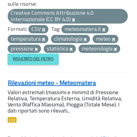
sulle risorse:
Creative Commons Attribuzione 4.0
Internazionale (CC BY 4.0)
Formati:
CSV
Tag:
meteomatera.it
temperatura
climatologia
meteo
pressione
statistica
meteorologia
RISULTATO DEL FILTRO
Rilevazioni meteo - Meteomatera
Valori estremali (massimi e minimi) di Pressione
Relativa, Temperatura Esterna, Umidità Relativa,
Vento (Raffica Massima), Pioggia (Totale Mese). I
dati riportati sono rilevati...
CSV