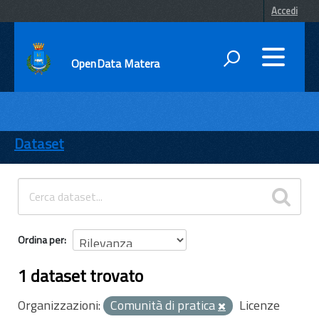
Accedi
OpenData Matera
DATI
ENTI
Dataset
TEMI
INFORMAZIONI
Ordina per
1 dataset trovato
Organizzazioni:
Comunità di pratica
Licenze