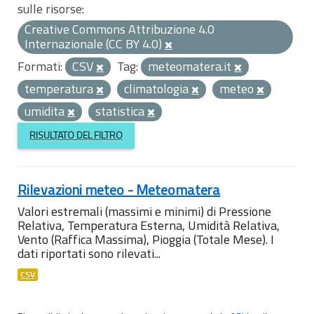
sulle risorse:
Creative Commons Attribuzione 4.0
Internazionale (CC BY 4.0)
Formati:
CSV
Tag:
meteomatera.it
temperatura
climatologia
meteo
umidita
statistica
RISULTATO DEL FILTRO
Rilevazioni meteo - Meteomatera
Valori estremali (massimi e minimi) di Pressione
Relativa, Temperatura Esterna, Umidità Relativa,
Vento (Raffica Massima), Pioggia (Totale Mese). I
dati riportati sono rilevati...
CSV