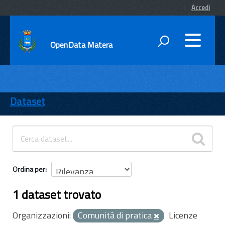
Accedi
OpenData Matera
DATI
ENTI
Dataset
TEMI
INFORMAZIONI
Ordina per
1 dataset trovato
Organizzazioni:
Comunità di pratica
Licenze