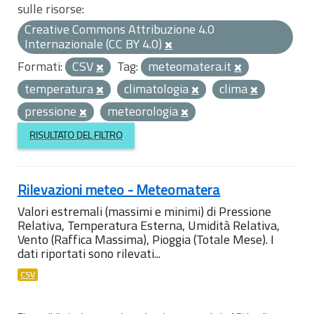
sulle risorse:
Creative Commons Attribuzione 4.0
Internazionale (CC BY 4.0)
Formati:
CSV
Tag:
meteomatera.it
temperatura
climatologia
clima
pressione
meteorologia
RISULTATO DEL FILTRO
Rilevazioni meteo - Meteomatera
Valori estremali (massimi e minimi) di Pressione
Relativa, Temperatura Esterna, Umidità Relativa,
Vento (Raffica Massima), Pioggia (Totale Mese). I
dati riportati sono rilevati...
CSV