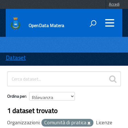
Accedi
OpenData Matera
DATI
ENTI
Dataset
TEMI
INFORMAZIONI
Ordina per
1 dataset trovato
Organizzazioni:
Comunità di pratica
Licenze