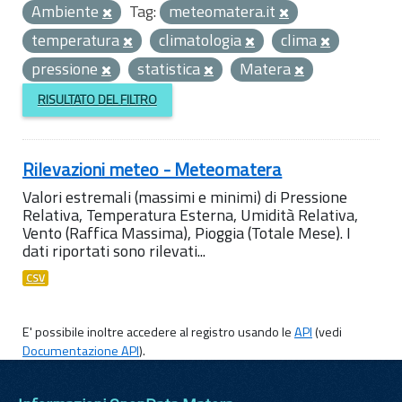
Ambiente
Tag:
meteomatera.it
temperatura
climatologia
clima
pressione
statistica
Matera
RISULTATO DEL FILTRO
Rilevazioni meteo - Meteomatera
Valori estremali (massimi e minimi) di Pressione
Relativa, Temperatura Esterna, Umidità Relativa,
Vento (Raffica Massima), Pioggia (Totale Mese). I
dati riportati sono rilevati...
CSV
E' possibile inoltre accedere al registro usando le
API
(vedi
Documentazione API
).