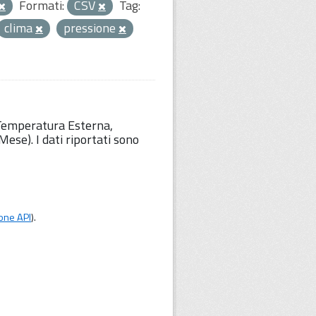
Formati:
CSV
Tag:
clima
pressione
 Temperatura Esterna,
ese). I dati riportati sono
one API
).