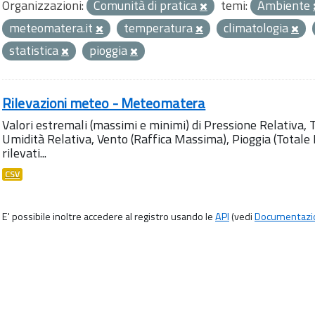
Organizzazioni:
Comunità di pratica
temi:
Ambiente
meteomatera.it
temperatura
climatologia
statistica
pioggia
Rilevazioni meteo - Meteomatera
Valori estremali (massimi e minimi) di Pressione Relativa,
Umidità Relativa, Vento (Raffica Massima), Pioggia (Totale M
rilevati...
CSV
E' possibile inoltre accedere al registro usando le
API
(vedi
Documentazi