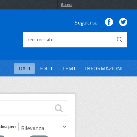
Accedi
Facebook
Twi
Seguici su
cerca nel sito
DATI
ENTI
TEMI
INFORMAZIONI
dina per