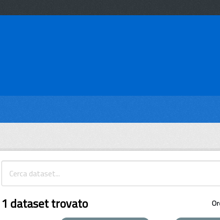
1 dataset trovato
Or