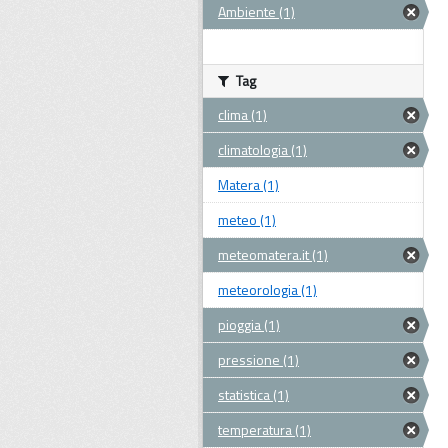
Ambiente (1)
Tag
clima (1)
climatologia (1)
Matera (1)
meteo (1)
meteomatera.it (1)
meteorologia (1)
pioggia (1)
pressione (1)
statistica (1)
temperatura (1)