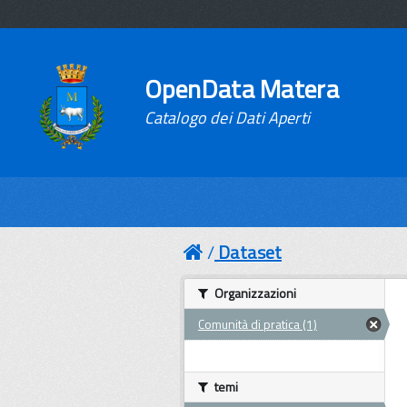
OpenData Matera
Catalogo dei Dati Aperti
Dataset
Organizzazioni
Comunità di pratica (1)
temi