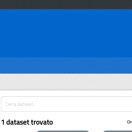
1 dataset trovato
Or