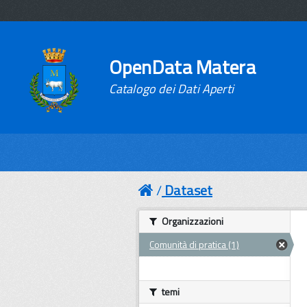
OpenData Matera
Catalogo dei Dati Aperti
Dataset
Organizzazioni
Comunità di pratica (1)
temi