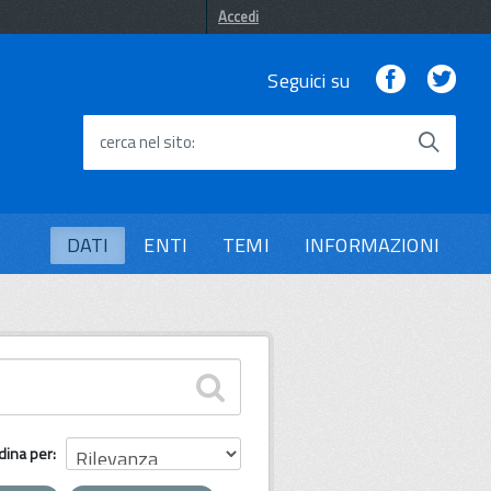
Accedi
Facebook
Twi
Seguici su
cerca nel sito
DATI
ENTI
TEMI
INFORMAZIONI
dina per