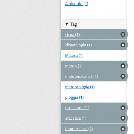
Ambiente (1)
Tag
clima (1)
climatologia (1)
Matera (1)
meteo (1)
meteomatera.it (1)
meteorologia (1)
pioggia (1)
pressione (1)
statistica (1)
temperatura (1)