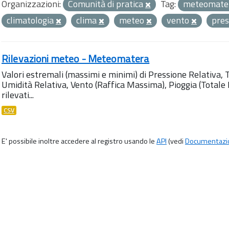
Organizzazioni:
Comunità di pratica
Tag:
meteomater
climatologia
clima
meteo
vento
pre
Rilevazioni meteo - Meteomatera
Valori estremali (massimi e minimi) di Pressione Relativa,
Umidità Relativa, Vento (Raffica Massima), Pioggia (Totale M
rilevati...
CSV
E' possibile inoltre accedere al registro usando le
API
(vedi
Documentazi