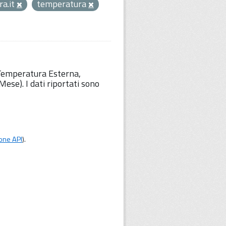
a.it
temperatura
 Temperatura Esterna,
ese). I dati riportati sono
one API
).