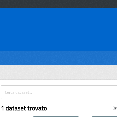
1 dataset trovato
Or