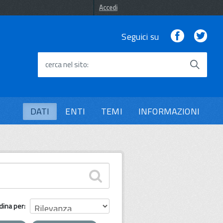
Accedi
Facebook
Twi
Seguici su
cerca nel sito
DATI
ENTI
TEMI
INFORMAZIONI
dina per