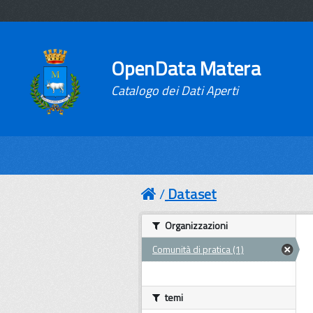
OpenData Matera
Catalogo dei Dati Aperti
Dataset
Organizzazioni
Comunità di pratica (1)
temi