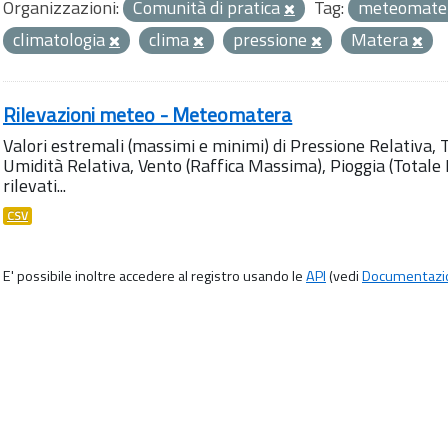
Organizzazioni:
Comunità di pratica
Tag:
meteomater
climatologia
clima
pressione
Matera
Rilevazioni meteo - Meteomatera
Valori estremali (massimi e minimi) di Pressione Relativa,
Umidità Relativa, Vento (Raffica Massima), Pioggia (Totale M
rilevati...
CSV
E' possibile inoltre accedere al registro usando le
API
(vedi
Documentazi