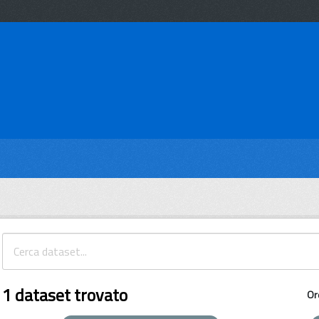
1 dataset trovato
Or