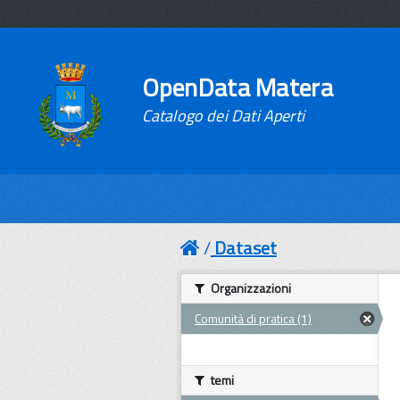
OpenData Matera
Catalogo dei Dati Aperti
Dataset
Organizzazioni
Comunità di pratica (1)
temi