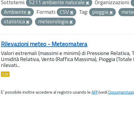
Sottotemi:
5211 ambiente naturale
Organizzazioni:
Ambiente
Formati:
CSV
Tag:
pioggia
met
statistica
meteorologia
Rilevazioni meteo - Meteomatera
Valori estremali (massimi e minimi) di Pressione Relativa,
Umidità Relativa, Vento (Raffica Massima), Pioggia (Totale M
rilevati...
CSV
E' possibile inoltre accedere al registro usando le
API
(vedi
Documentazi