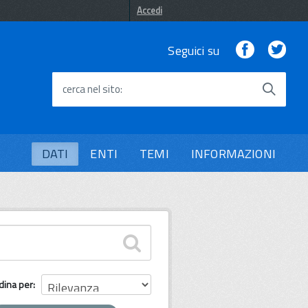
Accedi
Facebook
Twi
Seguici su
cerca nel sito
DATI
ENTI
TEMI
INFORMAZIONI
dina per