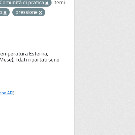
Comunità di pratica
temi:
eo
pressione
 Temperatura Esterna,
ese). I dati riportati sono
one API
).