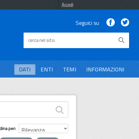
Accedi
Facebook
Twi
Seguici su
cerca nel sito
DATI
ENTI
TEMI
INFORMAZIONI
dina per