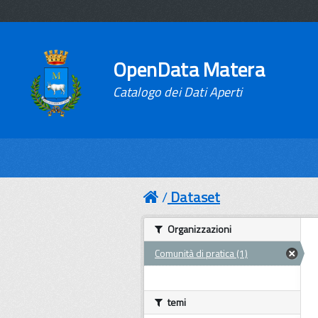
OpenData Matera
Catalogo dei Dati Aperti
Dataset
Organizzazioni
Comunità di pratica (1)
temi