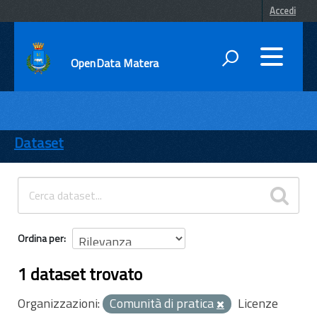
Accedi
OpenData Matera
DATI
ENTI
Dataset
TEMI
INFORMAZIONI
Ordina per
1 dataset trovato
Organizzazioni:
Comunità di pratica
Licenze