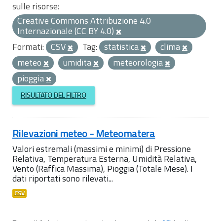
sulle risorse:
Creative Commons Attribuzione 4.0
Internazionale (CC BY 4.0)
Formati:
CSV
Tag:
statistica
clima
meteo
umidita
meteorologia
pioggia
RISULTATO DEL FILTRO
Rilevazioni meteo - Meteomatera
Valori estremali (massimi e minimi) di Pressione
Relativa, Temperatura Esterna, Umidità Relativa,
Vento (Raffica Massima), Pioggia (Totale Mese). I
dati riportati sono rilevati...
CSV