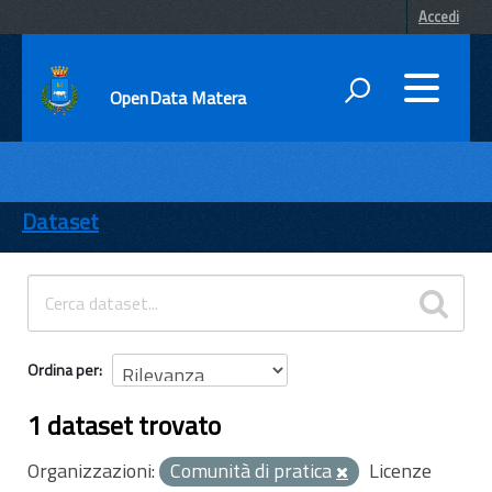
Accedi
OpenData Matera
DATI
ENTI
Dataset
TEMI
INFORMAZIONI
Ordina per
1 dataset trovato
Organizzazioni:
Comunità di pratica
Licenze