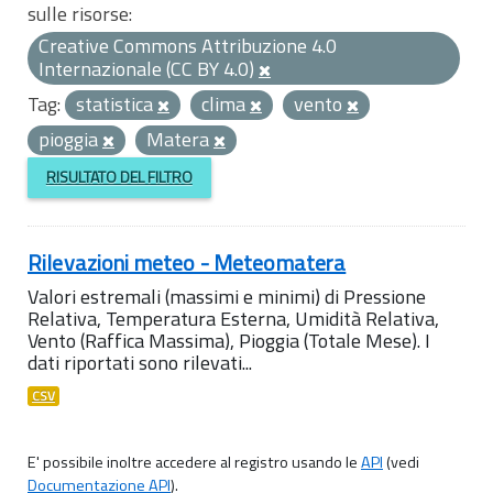
sulle risorse:
Creative Commons Attribuzione 4.0
Internazionale (CC BY 4.0)
Tag:
statistica
clima
vento
pioggia
Matera
RISULTATO DEL FILTRO
Rilevazioni meteo - Meteomatera
Valori estremali (massimi e minimi) di Pressione
Relativa, Temperatura Esterna, Umidità Relativa,
Vento (Raffica Massima), Pioggia (Totale Mese). I
dati riportati sono rilevati...
CSV
E' possibile inoltre accedere al registro usando le
API
(vedi
Documentazione API
).