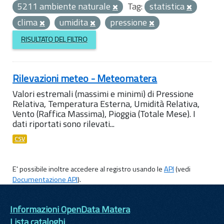
5211 ambiente naturale
Tag:
statistica
clima
umidita
pressione
RISULTATO DEL FILTRO
Rilevazioni meteo - Meteomatera
Valori estremali (massimi e minimi) di Pressione
Relativa, Temperatura Esterna, Umidità Relativa,
Vento (Raffica Massima), Pioggia (Totale Mese). I
dati riportati sono rilevati...
CSV
E' possibile inoltre accedere al registro usando le
API
(vedi
Documentazione API
).
Informazioni OpenData Matera
Lista cataloghi