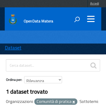
Accedi
OpenData Matera
DATI
ENTI
Dataset
TEMI
INFORMAZIONI
Ordina per
1 dataset trovato
Organizzazioni:
Comunità di pratica
Sottotemi: