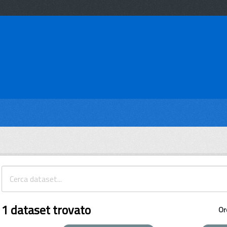
1 dataset trovato
Or