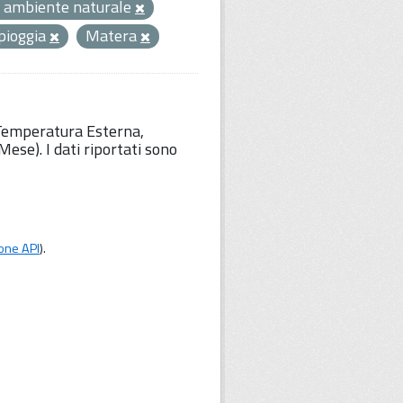
 ambiente naturale
pioggia
Matera
 Temperatura Esterna,
ese). I dati riportati sono
one API
).