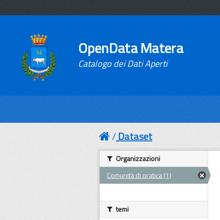
OpenData Matera
Catalogo dei Dati Aperti
Dataset
Organizzazioni
Comunità di pratica (1)
temi