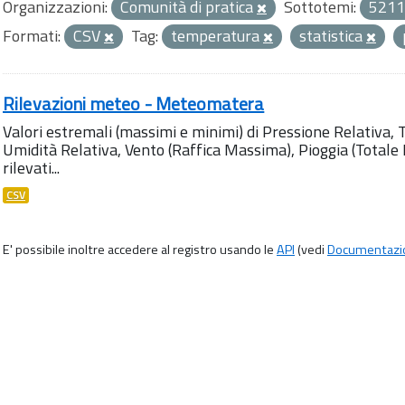
Organizzazioni:
Comunità di pratica
Sottotemi:
5211
Formati:
CSV
Tag:
temperatura
statistica
Rilevazioni meteo - Meteomatera
Valori estremali (massimi e minimi) di Pressione Relativa,
Umidità Relativa, Vento (Raffica Massima), Pioggia (Totale M
rilevati...
CSV
E' possibile inoltre accedere al registro usando le
API
(vedi
Documentazi