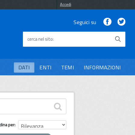
Accedi
Facebook
Twi
Seguici su
cerca nel sito
DATI
ENTI
TEMI
INFORMAZIONI
dina per