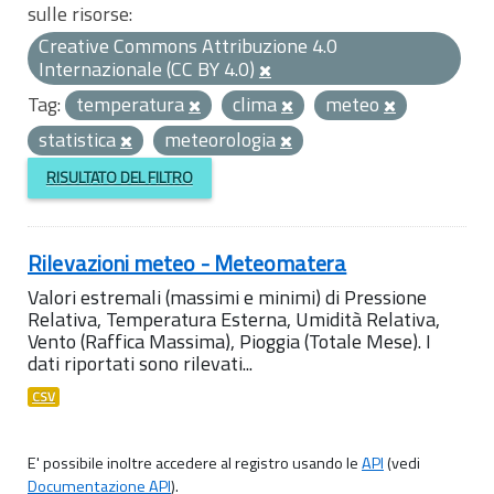
sulle risorse:
Creative Commons Attribuzione 4.0
Internazionale (CC BY 4.0)
Tag:
temperatura
clima
meteo
statistica
meteorologia
RISULTATO DEL FILTRO
Rilevazioni meteo - Meteomatera
Valori estremali (massimi e minimi) di Pressione
Relativa, Temperatura Esterna, Umidità Relativa,
Vento (Raffica Massima), Pioggia (Totale Mese). I
dati riportati sono rilevati...
CSV
E' possibile inoltre accedere al registro usando le
API
(vedi
Documentazione API
).