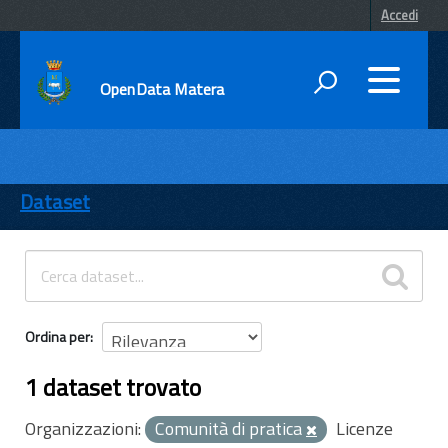
Accedi
OpenData Matera
DATI
ENTI
Dataset
TEMI
INFORMAZIONI
Ordina per
1 dataset trovato
Organizzazioni:
Comunità di pratica
Licenze