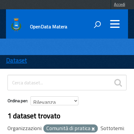
Accedi
OpenData Matera
DATI
ENTI
Dataset
TEMI
INFORMAZIONI
Ordina per
1 dataset trovato
Organizzazioni:
Comunità di pratica
Sottotemi: