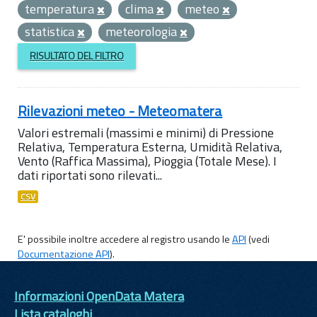
temperatura
clima
meteo
statistica
meteorologia
RISULTATO DEL FILTRO
Rilevazioni meteo - Meteomatera
Valori estremali (massimi e minimi) di Pressione
Relativa, Temperatura Esterna, Umidità Relativa,
Vento (Raffica Massima), Pioggia (Totale Mese). I
dati riportati sono rilevati...
CSV
E' possibile inoltre accedere al registro usando le
API
(vedi
Documentazione API
).
Informazioni OpenData Matera
Lista cataloghi