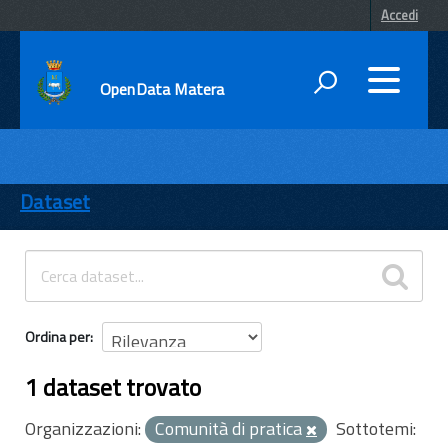
Accedi
OpenData Matera
DATI
ENTI
Dataset
TEMI
INFORMAZIONI
Ordina per
1 dataset trovato
Organizzazioni:
Comunità di pratica
Sottotemi: