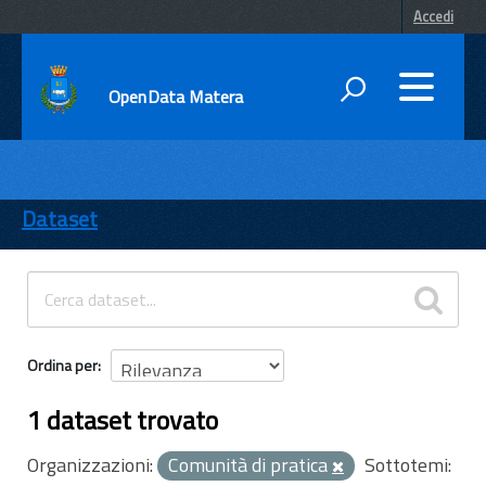
Accedi
OpenData Matera
DATI
ENTI
Dataset
TEMI
INFORMAZIONI
Ordina per
1 dataset trovato
Organizzazioni:
Comunità di pratica
Sottotemi: