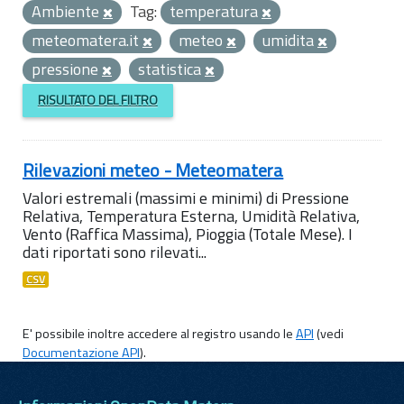
Ambiente
Tag:
temperatura
meteomatera.it
meteo
umidita
pressione
statistica
RISULTATO DEL FILTRO
Rilevazioni meteo - Meteomatera
Valori estremali (massimi e minimi) di Pressione
Relativa, Temperatura Esterna, Umidità Relativa,
Vento (Raffica Massima), Pioggia (Totale Mese). I
dati riportati sono rilevati...
CSV
E' possibile inoltre accedere al registro usando le
API
(vedi
Documentazione API
).