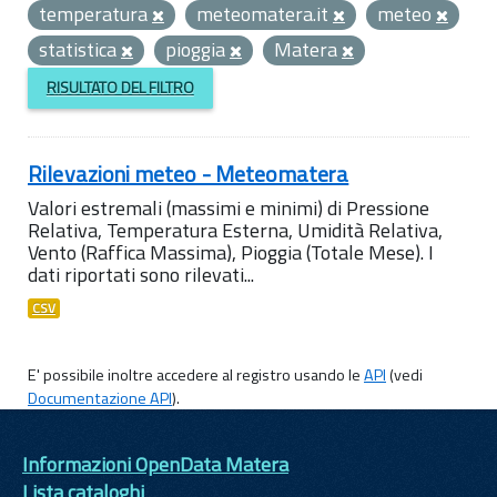
temperatura
meteomatera.it
meteo
statistica
pioggia
Matera
RISULTATO DEL FILTRO
Rilevazioni meteo - Meteomatera
Valori estremali (massimi e minimi) di Pressione
Relativa, Temperatura Esterna, Umidità Relativa,
Vento (Raffica Massima), Pioggia (Totale Mese). I
dati riportati sono rilevati...
CSV
E' possibile inoltre accedere al registro usando le
API
(vedi
Documentazione API
).
Informazioni OpenData Matera
Lista cataloghi