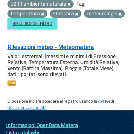
5211 ambiente naturale
Tag:
temperatura
statistica
meteorologia
RISULTATO DEL FILTRO
Rilevazioni meteo - Meteomatera
Valori estremali (massimi e minimi) di Pressione
Relativa, Temperatura Esterna, Umidità Relativa,
Vento (Raffica Massima), Pioggia (Totale Mese). I
dati riportati sono rilevati...
CSV
E' possibile inoltre accedere al registro usando le
API
(vedi
Documentazione API
).
Informazioni OpenData Matera
Lista cataloghi