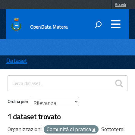
Accedi
OpenData Matera
DATI
ENTI
Dataset
TEMI
INFORMAZIONI
Ordina per
1 dataset trovato
Organizzazioni:
Comunità di pratica
Sottotemi: