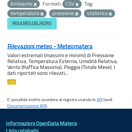
Ambiente
Formati:
CSV
Tag:
temperatura
pressione
statistica
RISULTATO DEL FILTRO
Rilevazioni meteo - Meteomatera
Valori estremali (massimi e minimi) di Pressione
Relativa, Temperatura Esterna, Umidità Relativa,
Vento (Raffica Massima), Pioggia (Totale Mese). I
dati riportati sono rilevati...
CSV
E' possibile inoltre accedere al registro usando le
API
(vedi
Documentazione API
).
Informazioni OpenData Matera
Lista cataloghi