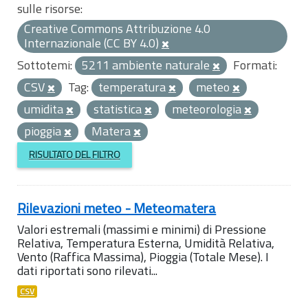
sulle risorse:
Creative Commons Attribuzione 4.0
Internazionale (CC BY 4.0)
Sottotemi:
5211 ambiente naturale
Formati:
CSV
Tag:
temperatura
meteo
umidita
statistica
meteorologia
pioggia
Matera
RISULTATO DEL FILTRO
Rilevazioni meteo - Meteomatera
Valori estremali (massimi e minimi) di Pressione
Relativa, Temperatura Esterna, Umidità Relativa,
Vento (Raffica Massima), Pioggia (Totale Mese). I
dati riportati sono rilevati...
CSV