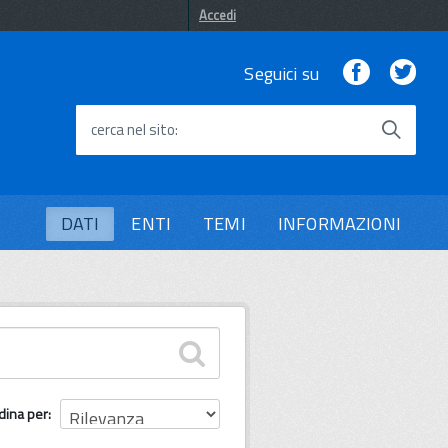
Accedi
Facebook
Twi
Seguici su
cerca nel sito
DATI
ENTI
TEMI
INFORMAZIONI
dina per