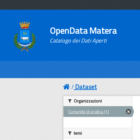
OpenData Matera
Catalogo dei Dati Aperti
Dataset
Organizzazioni
Comunità di pratica (1)
temi