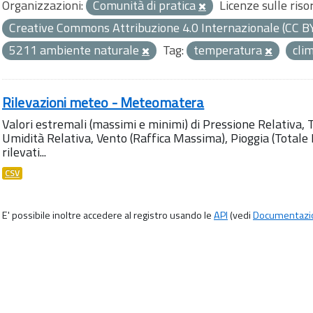
Organizzazioni:
Comunità di pratica
Licenze sulle riso
Creative Commons Attribuzione 4.0 Internazionale (CC B
5211 ambiente naturale
Tag:
temperatura
cli
Rilevazioni meteo - Meteomatera
Valori estremali (massimi e minimi) di Pressione Relativa,
Umidità Relativa, Vento (Raffica Massima), Pioggia (Totale M
rilevati...
CSV
E' possibile inoltre accedere al registro usando le
API
(vedi
Documentazi