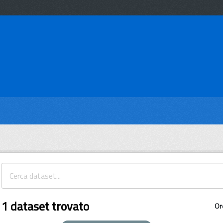
1 dataset trovato
Or