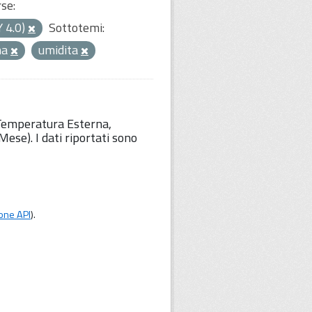
rse:
Y 4.0)
Sottotemi:
ma
umidita
 Temperatura Esterna,
ese). I dati riportati sono
one API
).