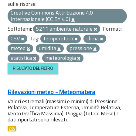
sulle risorse:
Creative Commons Attribuzione 4.0
Internazionale (CC BY 4.0)
Sottotemi:
5211 ambiente naturale
Formati:
CSV
Tag:
temperatura
clima
meteo
umidita
pressione
statistica
meteorologia
RISULTATO DEL FILTRO
Rilevazioni meteo - Meteomatera
Valori estremali (massimi e minimi) di Pressione
Relativa, Temperatura Esterna, Umidità Relativa,
Vento (Raffica Massima), Pioggia (Totale Mese). I
dati riportati sono rilevati...
CSV