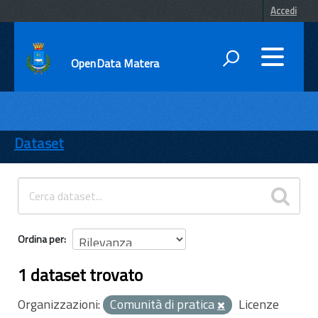
Accedi
OpenData Matera
DATI
ENTI
Dataset
TEMI
INFORMAZIONI
Ordina per
1 dataset trovato
Organizzazioni:
Comunità di pratica
Licenze