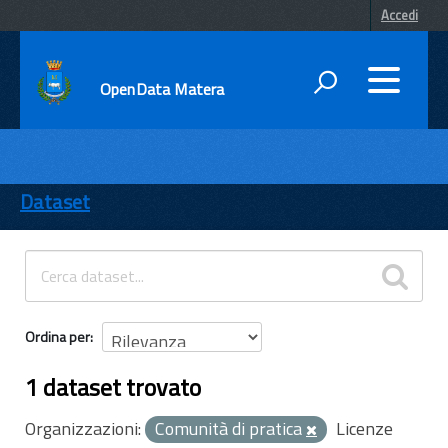
Accedi
OpenData Matera
DATI
ENTI
Dataset
TEMI
INFORMAZIONI
Ordina per
1 dataset trovato
Organizzazioni:
Comunità di pratica
Licenze