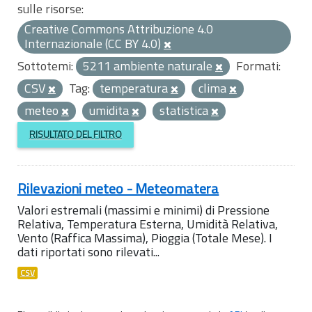
sulle risorse:
Creative Commons Attribuzione 4.0
Internazionale (CC BY 4.0)
Sottotemi:
5211 ambiente naturale
Formati:
CSV
Tag:
temperatura
clima
meteo
umidita
statistica
RISULTATO DEL FILTRO
Rilevazioni meteo - Meteomatera
Valori estremali (massimi e minimi) di Pressione
Relativa, Temperatura Esterna, Umidità Relativa,
Vento (Raffica Massima), Pioggia (Totale Mese). I
dati riportati sono rilevati...
CSV