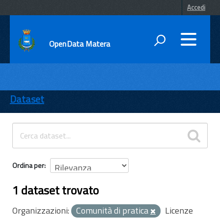
Accedi
OpenData Matera
DATI
ENTI
Dataset
TEMI
INFORMAZIONI
Ordina per
1 dataset trovato
Organizzazioni:
Comunità di pratica
Licenze