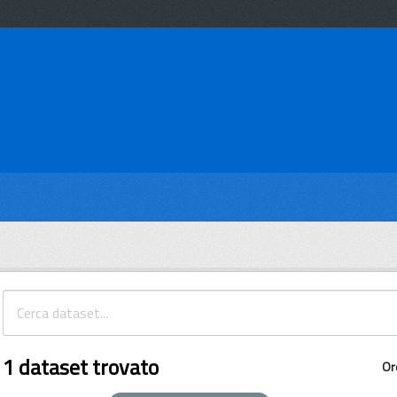
1 dataset trovato
Or