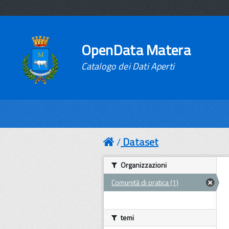
OpenData Matera
Catalogo dei Dati Aperti
Dataset
Organizzazioni
Comunità di pratica (1)
temi