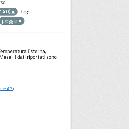
rse:
Y 4.0)
Tag:
pioggia
 Temperatura Esterna,
ese). I dati riportati sono
one API
).