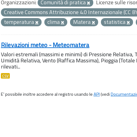
Organizzazioni:
Comunità di pratica
Licenze sulle riso
Creative Commons Attribuzione 4.0 Internazionale (CC B
temperatura
clima
Matera
statistica
Rilevazioni meteo - Meteomatera
Valori estremali (massimi e minimi) di Pressione Relativa,
Umidità Relativa, Vento (Raffica Massima), Pioggia (Totale M
rilevati...
CSV
E' possibile inoltre accedere al registro usando le
API
(vedi
Documentazi