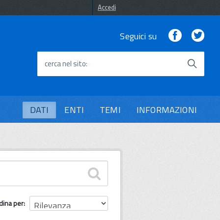
Accedi
Facebook
Twi
Seguici su
cerca nel sito
DATI
ENTI
TEMI
INFORMAZIONI
dina per