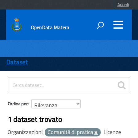
Accedi
OpenData Matera
DATI
ENTI
Dataset
TEMI
INFORMAZIONI
Ordina per
1 dataset trovato
Organizzazioni:
Comunità di pratica
Licenze