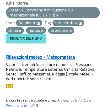
sulle risorse:
Creative Commons Attribuzione 4.0
Internazionale (CC BY 4.0)
temi:
Ambiente
Tag:
temperatura
clima
meteo
pressione
RISULTATO DEL FILTRO
Rilevazioni meteo - Meteomatera
Valori estremali (massimi e minimi) di Pressione
Relativa, Temperatura Esterna, Umidità Relativa,
Vento (Raffica Massima), Pioggia (Totale Mese). I
dati riportati sono rilevati...
CSV
E' possibile inoltre accedere al registro usando le
API
(vedi
Documentazione API
).