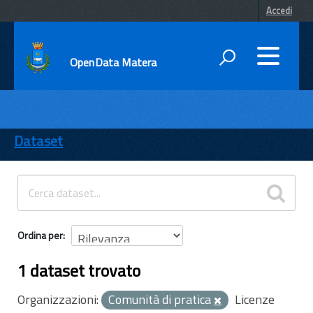
Accedi
OpenData Matera
DATI
ENTI
Dataset
TEMI
INFORMAZIONI
Ordina per
1 dataset trovato
Organizzazioni:
Comunità di pratica
Licenze