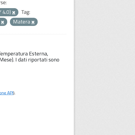
rse:
Y 4.0)
Tag:
a
Matera
 Temperatura Esterna,
ese). I dati riportati sono
one API
).