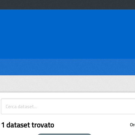
1 dataset trovato
Or