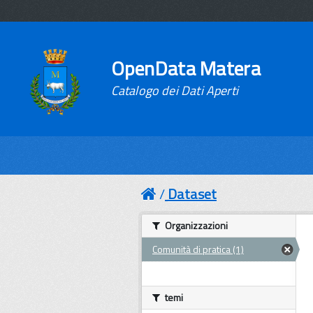
OpenData Matera
Catalogo dei Dati Aperti
Dataset
Organizzazioni
Comunità di pratica (1)
temi