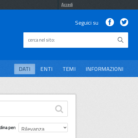
Accedi
Facebook
Twi
Seguici su
cerca nel sito
DATI
ENTI
TEMI
INFORMAZIONI
dina per