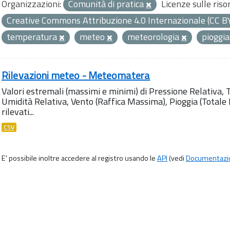
Organizzazioni:
Comunità di pratica
Licenze sulle riso
Creative Commons Attribuzione 4.0 Internazionale (CC B
temperatura
meteo
meteorologia
pioggi
Rilevazioni meteo - Meteomatera
Valori estremali (massimi e minimi) di Pressione Relativa,
Umidità Relativa, Vento (Raffica Massima), Pioggia (Totale M
rilevati...
CSV
E' possibile inoltre accedere al registro usando le
API
(vedi
Documentazi