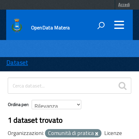
Accedi
OpenData Matera
DATI
ENTI
Dataset
TEMI
INFORMAZIONI
Ordina per
1 dataset trovato
Organizzazioni:
Comunità di pratica
Licenze