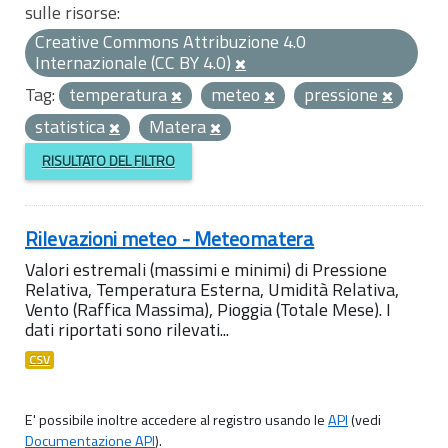
sulle risorse:
Creative Commons Attribuzione 4.0
Internazionale (CC BY 4.0)
Tag:
temperatura
meteo
pressione
statistica
Matera
RISULTATO DEL FILTRO
Rilevazioni meteo - Meteomatera
Valori estremali (massimi e minimi) di Pressione
Relativa, Temperatura Esterna, Umidità Relativa,
Vento (Raffica Massima), Pioggia (Totale Mese). I
dati riportati sono rilevati...
CSV
E' possibile inoltre accedere al registro usando le
API
(vedi
Documentazione API
).