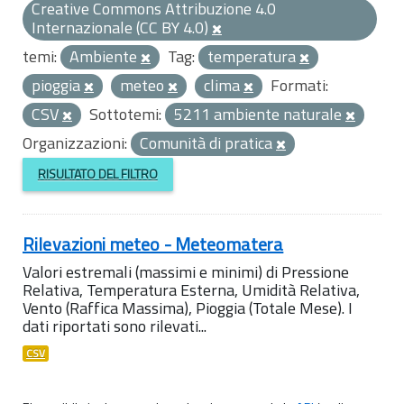
Creative Commons Attribuzione 4.0
Internazionale (CC BY 4.0)
temi:
Ambiente
Tag:
temperatura
pioggia
meteo
clima
Formati:
CSV
Sottotemi:
5211 ambiente naturale
Organizzazioni:
Comunità di pratica
RISULTATO DEL FILTRO
Rilevazioni meteo - Meteomatera
Valori estremali (massimi e minimi) di Pressione
Relativa, Temperatura Esterna, Umidità Relativa,
Vento (Raffica Massima), Pioggia (Totale Mese). I
dati riportati sono rilevati...
CSV