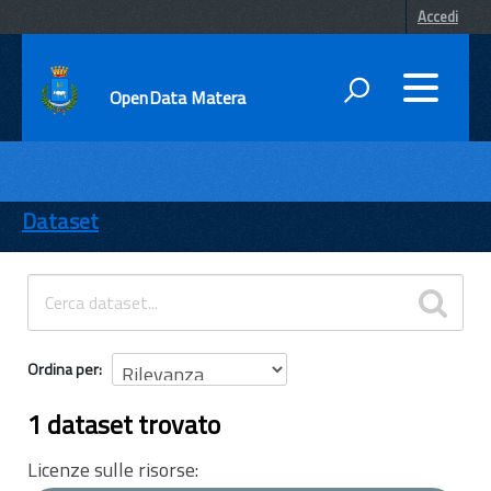
Accedi
OpenData Matera
DATI
ENTI
Dataset
TEMI
INFORMAZIONI
Ordina per
1 dataset trovato
Licenze sulle risorse: