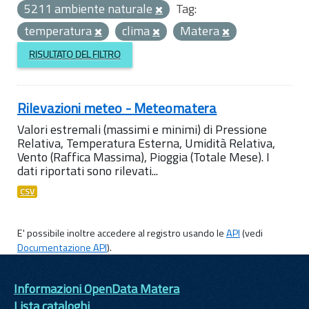
5211 ambiente naturale
Tag:
temperatura
clima
Matera
RISULTATO DEL FILTRO
Rilevazioni meteo - Meteomatera
Valori estremali (massimi e minimi) di Pressione
Relativa, Temperatura Esterna, Umidità Relativa,
Vento (Raffica Massima), Pioggia (Totale Mese). I
dati riportati sono rilevati...
CSV
E' possibile inoltre accedere al registro usando le
API
(vedi
Documentazione API
).
Informazioni OpenData Matera
Lista cataloghi