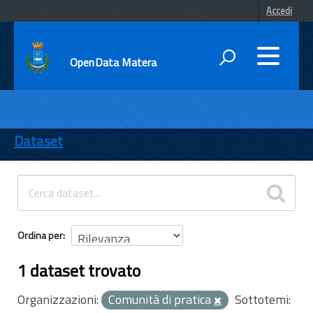
Accedi
OpenData Matera
DATI
ENTI
Dataset
TEMI
INFORMAZIONI
Ordina per
1 dataset trovato
Organizzazioni:
Comunità di pratica
Sottotemi: