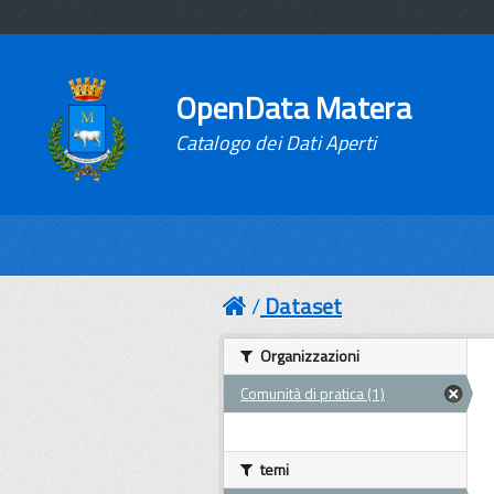
OpenData Matera
Catalogo dei Dati Aperti
Dataset
Organizzazioni
Comunità di pratica (1)
temi