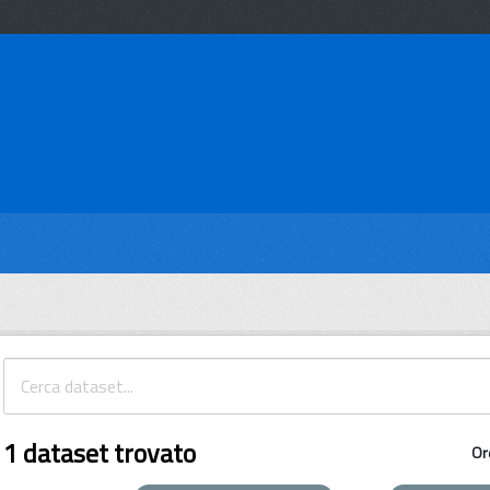
1 dataset trovato
Or