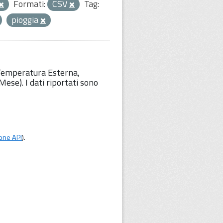
Formati:
CSV
Tag:
pioggia
 Temperatura Esterna,
ese). I dati riportati sono
one API
).