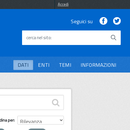
Accedi
Facebook
Twi
Seguici su
cerca nel sito
DATI
ENTI
TEMI
INFORMAZIONI
dina per