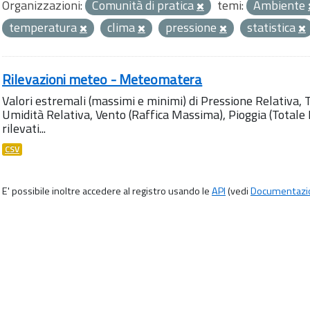
Organizzazioni:
Comunità di pratica
temi:
Ambiente
temperatura
clima
pressione
statistica
Rilevazioni meteo - Meteomatera
Valori estremali (massimi e minimi) di Pressione Relativa,
Umidità Relativa, Vento (Raffica Massima), Pioggia (Totale M
rilevati...
CSV
E' possibile inoltre accedere al registro usando le
API
(vedi
Documentazi