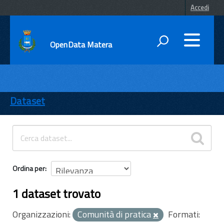
Accedi
OpenData Matera
DATI
ENTI
Dataset
TEMI
INFORMAZIONI
Ordina per
1 dataset trovato
Organizzazioni:
Comunità di pratica
Formati: