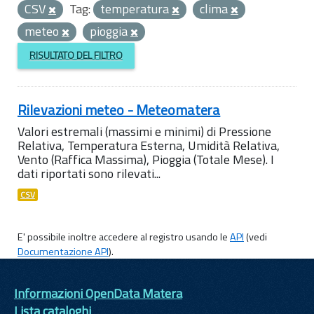
CSV
Tag:
temperatura
clima
meteo
pioggia
RISULTATO DEL FILTRO
Rilevazioni meteo - Meteomatera
Valori estremali (massimi e minimi) di Pressione
Relativa, Temperatura Esterna, Umidità Relativa,
Vento (Raffica Massima), Pioggia (Totale Mese). I
dati riportati sono rilevati...
CSV
E' possibile inoltre accedere al registro usando le
API
(vedi
Documentazione API
).
Informazioni OpenData Matera
Lista cataloghi