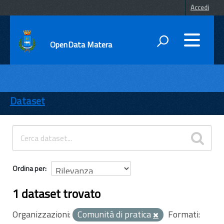
Accedi
OpenData Matera
DATI
ENTI
Dataset
TEMI
INFORMAZIONI
Ordina per
1 dataset trovato
Organizzazioni:
Comunità di pratica
Formati: