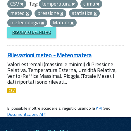
CSV
Tag:
temperatura
clima
meteo
pressione
statistica
meteorologia
Matera
RISULTATO DEL FILTRO
Rilevazioni meteo - Meteomatera
Valori estremali (massimi e minimi) di Pressione
Relativa, Temperatura Esterna, Umidità Relativa,
Vento (Raffica Massima), Pioggia (Totale Mese). I
dati riportati sono rilevati...
CSV
E' possibile inoltre accedere al registro usando le
API
(vedi
Documentazione API
).