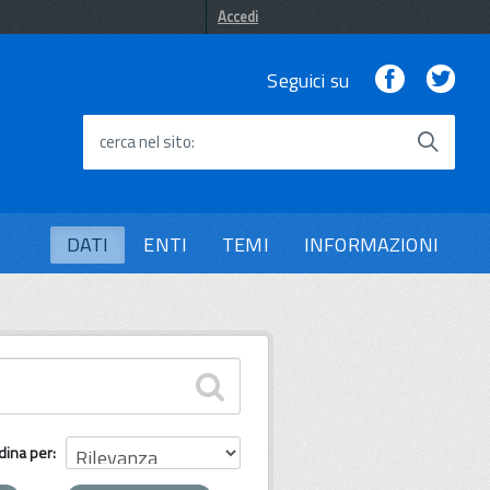
Accedi
Facebook
Twi
Seguici su
cerca nel sito
DATI
ENTI
TEMI
INFORMAZIONI
dina per