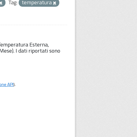
Tag:
temperatura
 Temperatura Esterna,
ese). I dati riportati sono
one API
).