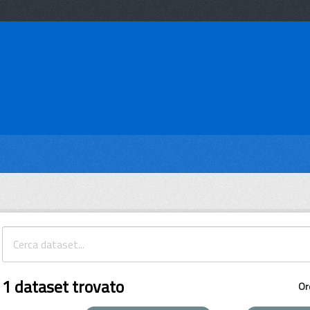
1 dataset trovato
Or