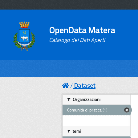
OpenData Matera
Catalogo dei Dati Aperti
Dataset
Organizzazioni
Comunità di pratica (1)
temi