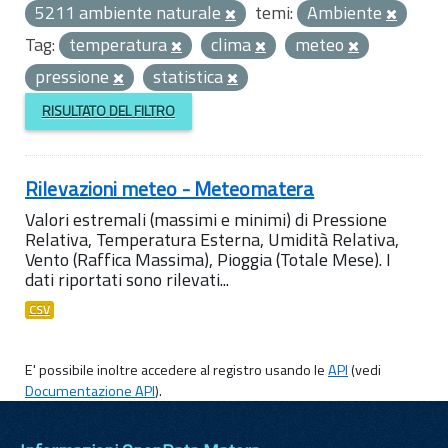
5211 ambiente naturale
temi:
Ambiente
Tag:
temperatura
clima
meteo
pressione
statistica
RISULTATO DEL FILTRO
Rilevazioni meteo - Meteomatera
Valori estremali (massimi e minimi) di Pressione
Relativa, Temperatura Esterna, Umidità Relativa,
Vento (Raffica Massima), Pioggia (Totale Mese). I
dati riportati sono rilevati...
CSV
E' possibile inoltre accedere al registro usando le
API
(vedi
Documentazione API
).