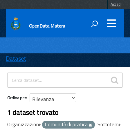
Accedi
OpenData Matera
DATI
ENTI
Dataset
TEMI
INFORMAZIONI
Ordina per
1 dataset trovato
Organizzazioni:
Comunità di pratica
Sottotemi: