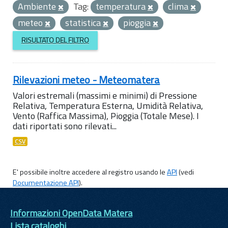
Ambiente
Tag:
temperatura
clima
meteo
statistica
pioggia
RISULTATO DEL FILTRO
Rilevazioni meteo - Meteomatera
Valori estremali (massimi e minimi) di Pressione
Relativa, Temperatura Esterna, Umidità Relativa,
Vento (Raffica Massima), Pioggia (Totale Mese). I
dati riportati sono rilevati...
CSV
E' possibile inoltre accedere al registro usando le
API
(vedi
Documentazione API
).
Informazioni OpenData Matera
Lista cataloghi