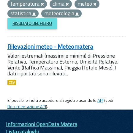
temperatura
clima
meteo
statistica
meteorologia
RISULTATO DEL FILTRO
Rilevazioni meteo - Meteomatera
Valori estremali (massimi e minimi) di Pressione
Relativa, Temperatura Esterna, Umidità Relativa,
Vento (Raffica Massima), Pioggia (Totale Mese). I
dati riportati sono rilevati...
CSV
E' possibile inoltre accedere al registro usando le
API
(vedi
Documentazione API
).
Informazioni OpenData Matera
Lista cataloghi