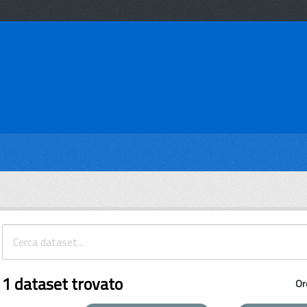
1 dataset trovato
Or