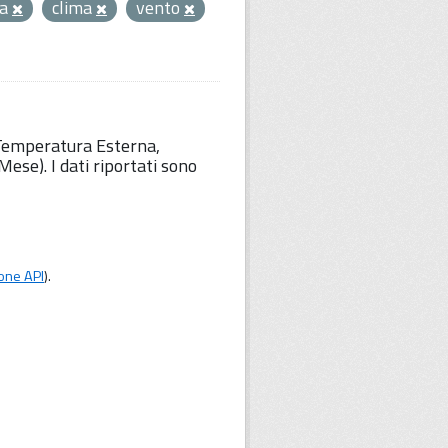
ra
clima
vento
 Temperatura Esterna,
ese). I dati riportati sono
one API
).