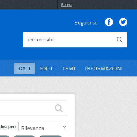
Accedi
Facebook
Twi
Seguici su
cerca nel sito
DATI
ENTI
TEMI
INFORMAZIONI
dina per