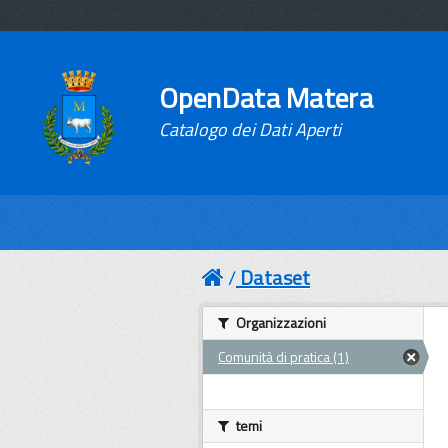
OpenData Matera
Catalogo dei Dati Aperti
Dataset
Organizzazioni
Comunità di pratica (1)
temi