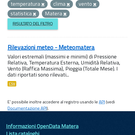
temperatura
clima
vento
statistica
Matera
RISULTATO DEL FILTRO
Rilevazioni meteo - Meteomatera
Valori estremali (massimi e minimi) di Pressione
Relativa, Temperatura Esterna, Umidità Relativa,
Vento (Raffica Massima), Pioggia (Totale Mese). I
dati riportati sono rilevati...
CSV
E' possibile inoltre accedere al registro usando le
API
(vedi
Documentazione API
).
Informazioni OpenData Matera
Lista cataloghi